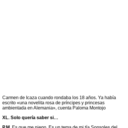
Carmen de Icaza cuando rondaba los 18 años. Ya había
escrito «una novelita rosa de príncipes y princesas
ambientada en Alemania», cuenta Paloma Montojo
XL. Solo quería saber si…
P.M.
Es que me niego. Es un tema de mi tía Sonsoles del