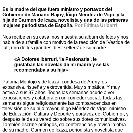
Es la madre del que fuera ministro y portavoz del
Gobierno de Mariano Rajoy, Íñigo Méndez de Vigo, y la
hija de Carmen de Icaza, novelista y una de las primeras
mujeres periodistas de España.
Por Fátima Uribarri
Nos recibe en su casa, nos muestra su álbum de fotos y nos
habla de su familia con motivo de la reedición de ‘Vestida de
tul’, uno de los grandes ‘best sellers’ de su madre.
«A Dolores Ibárruri, ‘la Pasionaria’, le
gustaban las novelas de mi madre y se las
recomendaba a su hija»
Paloma Montojo y de Icaza, condesa de Areny, es
expansiva, risueña y extrovertida. Muy simpática. Y muy
activa a sus 87 años. Todas las semanas acude a ver
exposiciones y colabora en un comedor social. Todas las
semanas sigue religiosamente las comparecencias en
televisión de su hijo mayor, Íñigo Méndez de Vigo -ministro
de Educación, Cultura y Deporte y portavoz del Gobierno-, y
después le da su veredicto sobre sus dotes comunicativas.
También escribe prólogos, da conferencias y revisa la obra
de su madre, Carmen de Icaza, periodista y novelista que