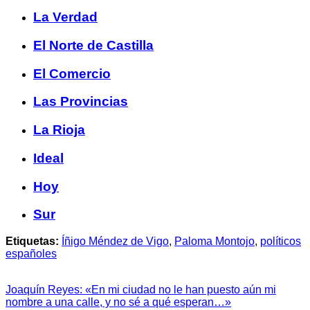
La Verdad
El Norte de Castilla
El Comercio
Las Provincias
La Rioja
Ideal
Hoy
Sur
Etiquetas:
Íñigo Méndez de Vigo
,
Paloma Montojo
,
políticos
españoles
Joaquín Reyes: «En mi ciudad no le han puesto aún mi
nombre a una calle, y no sé a qué esperan…»