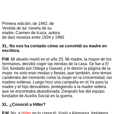
Primera edición, de 1942, de
Vestida de tul,
novela de su
madre, Carmen de Icaza, autora
de diez novelas entre 1934 y 1960
XL. No nos ha contado cómo se convirtió su madre en
escritora.
P.M.
Mi abuelo murió en el año 25. Mi madre, la mayor de los
hermanos, decidió coger las riendas de la casa. Se fue a
El
Sol
, fundado por Ortega y Gasset, y le dieron la página de la
mujer. no solo eran modas y fiestas, que también, sino temas
candentes del momento como la mujer en la Universidad, las
madres solteras. Luego hizo una campaña en el
Ya
para la
madre y el hijo desvalidos, protegiendo a la madre soltera
que se encontraba abandonada. Después fue del equipo
fundador de Auxilio Social en la guerra.
XL. ¿Conoció a Hitler?
P.M.
No, a
Hitler
no lo conoció. Viajó a Alemania, Inglaterra,