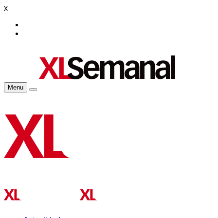
x
Menu