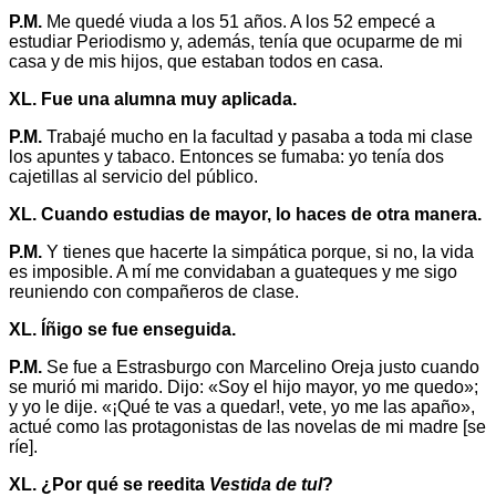
P.M.
Me quedé viuda a los 51 años. A los 52 empecé a
estudiar Periodismo y, además, tenía que ocuparme de mi
casa y de mis hijos, que estaban todos en casa.
XL. Fue una alumna muy aplicada.
P.M.
Trabajé mucho en la facultad y pasaba a toda mi clase
los apuntes y tabaco. Entonces se fumaba: yo tenía dos
cajetillas al servicio del público.
XL. Cuando estudias de mayor, lo haces de otra manera.
P.M.
Y tienes que hacerte la simpática porque, si no, la vida
es imposible. A mí me convidaban a guateques y me sigo
reuniendo con compañeros de clase.
XL. Íñigo se fue enseguida.
P.M.
Se fue a Estrasburgo con Marcelino Oreja justo cuando
se murió mi marido. Dijo: «Soy el hijo mayor, yo me quedo»;
y yo le dije. «¡Qué te vas a quedar!, vete, yo me las apaño»,
actué como las protagonistas de las novelas de mi madre [se
ríe].
XL. ¿Por qué se reedita
Vestida de tul
?