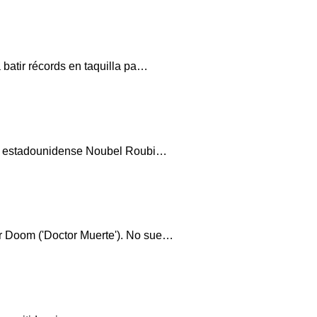
batir récords en taquilla pa…
sta estadounidense Noubel Roubi…
r Doom ('Doctor Muerte'). No sue…