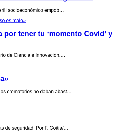
n perfil socioeconómico empob…
ra por tener tu ‘momento Covid’ y
erio de Ciencia e Innovación.…
ca»
 los crematorios no daban abast…
s de seguridad. Por F. Goitia/…