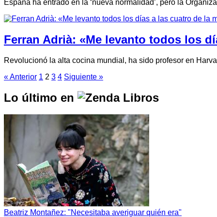
España ha entrado en la ‘nueva normalidad’, pero la Organizac
Ferran Adrià: «Me levanto todos los d
Revolucionó la alta cocina mundial, ha sido profesor en Harvar
« Anterior
1
2
3
4
Siguiente »
Lo último en
Beatriz Montañez: "Necesitaba averiguar quién era"