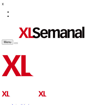
x
Menu