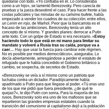
quedarse con todo. «Yo confiaba en él. Lo consideraba
como a un hijo», se lamentó Berezovsky. Pero carecía de
pruebas y la jueza desestimó el caso. Para hacer frente a las
costas judiciales y las minutas de su carísimo bufete, había
empezado a vender los cuadros de su colección; entre ellos,
un
Lenin en rojo
, de Warhol. Peor que la bancarrota es el
fracaso de las ambiciones. Berezovsky tenía un alto
concepto de sí mismo. Y grandes planes: derrocar a Putin
ante todo. Con un golpe de Estado si era necesario. «
Estoy
haciendo todo lo que está en mi mano para limitar su
mandato y volveré a Rusia tras su caída, porque va a
caer…
Hay que usar la fuerza para cambiar este régimen.
No es posible por medios democráticos», aseguraba. Lo
decía abiertamente, arriesgándose a perder el estatuto de
refugiado que le había concedido el Gobierno británico a
cambio, se sospecha, de secretos de Estado.
«Berezovsky se veía a sí mismo como un patriota que
luchaba contra un dictador. Paradójicamente había
apadrinado a Putin para que llegase al poder. «Tú eras uno
de los que me pidió que fuera presidente, ¿de qué te
quejas?», le dijo Putin con sorna
.
Para la mayoría de los
rusos, Berezovsky solo era uno de los mafiosos que se
repartieron las grandes empresas estatales cuando la
transición del comunismo al capitalismo dejó a la población