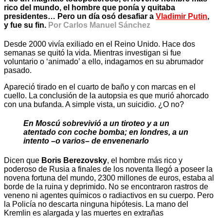
rico del mundo, el hombre que ponía y quitaba
presidentes… Pero un día osó desafiar a
Vladimir Putin
,
y fue su fin.
Por Carlos Manuel Sánchez
Desde 2000 vivía exiliado en el Reino Unido. Hace dos
semanas se quitó la vida. Mientras investigan si fue
voluntario o ‘animado’ a ello, indagamos en su abrumador
pasado.
Apareció tirado en el cuarto de baño y con marcas en el
cuello. La conclusión de la autopsia es que murió ahorcado
con una bufanda. A simple vista, un suicidio. ¿O no?
En Moscú sobrevivió a un tiroteo y a un
atentado con coche bomba; en londres, a un
intento –o varios– de envenenarlo
Dicen que
Boris Berezovsky
, el hombre más rico y
poderoso de Rusia a finales de los noventa llegó a poseer la
novena fortuna del mundo, 2300 millones de euros, estaba al
borde de la ruina y deprimido. No se encontraron rastros de
veneno ni agentes químicos o radiactivos en su cuerpo. Pero
la Policía no descarta ninguna hipótesis. La mano del
Kremlin es alargada y las muertes en extrañas