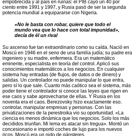
empobrecida y al país en ruinas: el PIB cayó un 40 por
ciento entre 1991 y 1997, y Rusia pasó de ser la segunda
potencia mundial a equipararse con Nigeria.
«No le basta con robar, quiere que todo el
mundo vea que lo hace con total impunidad»,
decía de él un rival
Su ascenso fue tan extraordinario como su caída. Nació en
Moscú en 1946 en el seno de una familia judía; su padre era
ingeniero y su madre, enfermera. Era un matemático
eminente, especialista en teoría del control. Aplicó sus
conocimientos matemáticos a los negocios. En cualquier
sistema hay entradas (de flujos, de datos o de dinero) y
salidas. Un controlador no puede manipular lo que entra,
pero sí lo que sale. Cuanto más caótico sea el sistema, más
poder tiene el controlador si conoce las leyes que rigen en
ese caos y sabe aprovecharse de ellas. Y Rusia en los
noventa era el caos. Berezovsky hizo exactamente eso.
controlar, manipular empresas y personas. Con las
privatizaciones de la perestroika vio su oportunidad. «La
ciencia es menos dinámica que los negocios. Solo los más
decididos triunfan. Mi lema es atacar sin tregua». Montó un
concesionario e importó coches de lujo para los nuevos
ricos. Moscú era un nido de gánsteres.