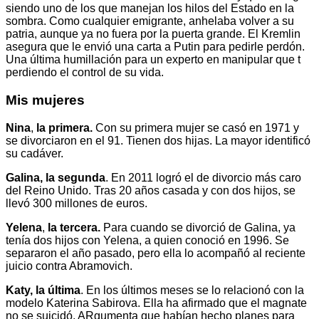
siendo uno de los que manejan los hilos del Estado en la
sombra. Como cualquier emigrante, anhelaba volver a su
patria, aunque ya no fuera por la puerta grande. El Kremlin
asegura que le envió una carta a Putin para pedirle perdón.
Una última humillación para un experto en manipular que t
perdiendo el control de su vida.
Mis mujeres
Nina
,
la primera.
Con su primera mujer se casó en 1971 y
se divorciaron en el 91. Tienen dos hijas. La mayor identificó
su cadáver.
Galina, la segunda
. En 2011 logró el de divorcio más caro
del Reino Unido. Tras 20 años casada y con dos hijos, se
llevó 300 millones de euros.
Yelena
,
la tercera.
Para cuando se divorció de Galina, ya
tenía dos hijos con Yelena, a quien conoció en 1996. Se
separaron el año pasado, pero ella lo acompañó al reciente
juicio contra Abramovich.
Katy, la última
. En los últimos meses se lo relacionó con la
modelo Katerina Sabirova. Ella ha afirmado que el magnate
no se suicidó. ARgumenta que habían hecho planes para