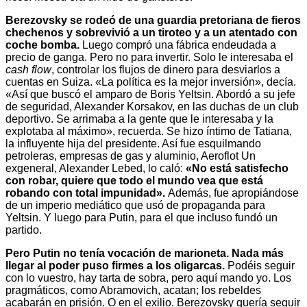
Berezovsky se rodeó de una guardia pretoriana de fieros
chechenos y sobrevivió a un tiroteo y a un atentado con
coche bomba.
Luego compró una fábrica endeudada a
precio de ganga. Pero no para invertir. Solo le interesaba el
cash flow
, controlar los flujos de dinero para desviarlos a
cuentas en Suiza. «La política es la mejor inversión», decía.
«Así que buscó el amparo de Boris Yeltsin. Abordó a su jefe
de seguridad, Alexander Korsakov, en las duchas de un club
deportivo. Se arrimaba a la gente que le interesaba y la
explotaba al máximo», recuerda. Se hizo íntimo de Tatiana,
la influyente hija del presidente. Así fue esquilmando
petroleras, empresas de gas y aluminio, Aeroflot Un
exgeneral, Alexander Lebed, lo caló:
«No está satisfecho
con robar, quiere que todo el mundo vea que está
robando con total impunidad».
Además, fue apropiándose
de un imperio mediático que usó de propaganda para
Yeltsin. Y luego para Putin, para el que incluso fundó un
partido.
Pero Putin no tenía vocación de marioneta. Nada más
llegar al poder puso firmes a los oligarcas.
Podéis seguir
con lo vuestro, hay tarta de sobra, pero aquí mando yo. Los
pragmáticos, como Abramovich, acatan; los rebeldes
acabarán en prisión. O en el exilio. Berezovsky quería seguir