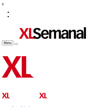
x
Menu