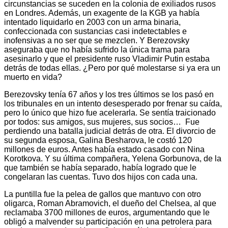
circunstancias se suceden en la colonia de exiliados rusos
en Londres. Además, un exagente de la KGB ya había
intentado liquidarlo en 2003 con un arma binaria,
confeccionada con sustancias casi indetectables e
inofensivas a no ser que se mezclen. Y Berezovsky
aseguraba que no había sufrido la única trama para
asesinarlo y que el presidente ruso Vladimir Putin estaba
detrás de todas ellas. ¿Pero por qué molestarse si ya era un
muerto en vida?
Berezovsky tenía 67 años y los tres últimos se los pasó en
los tribunales en un intento desesperado por frenar su caída,
pero lo único que hizo fue acelerarla. Se sentía traicionado
por todos: sus amigos, sus mujeres, sus socios… Fue
perdiendo una batalla judicial detrás de otra. El divorcio de
su segunda esposa, Galina Besharova, le costó 120
millones de euros. Antes había estado casado con Nina
Korotkova. Y su última compañera, Yelena Gorbunova, de la
que también se había separado, había logrado que le
congelaran las cuentas. Tuvo dos hijos con cada una.
La puntilla fue la pelea de gallos que mantuvo con otro
oligarca, Roman Abramovich, el dueño del Chelsea, al que
reclamaba 3700 millones de euros, argumentando que le
obligó a malvender su participación en una petrolera para