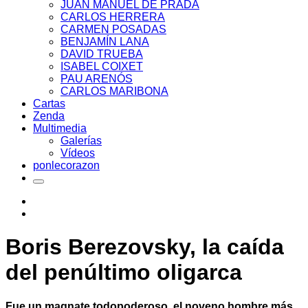
JUAN MANUEL DE PRADA
CARLOS HERRERA
CARMEN POSADAS
BENJAMÍN LANA
DAVID TRUEBA
ISABEL COIXET
PAU ARENÓS
CARLOS MARIBONA
Cartas
Zenda
Multimedia
Galerías
Vídeos
ponlecorazon
Boris Berezovsky, la caída
del penúltimo oligarca
Fue un magnate todopoderoso, el noveno hombre más