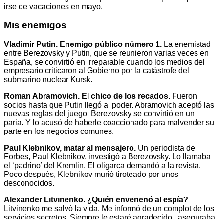
irse de vacaciones en mayo.
Mis enemigos
Vladimir Putin. Enemigo público número 1.
La enemistad
entre Berezovsky y Putin, que se reunieron varias veces en
España, se convirtió en irreparable cuando los medios del
empresario criticaron al Gobierno por la catástrofe del
submarino nuclear Kursk.
Roman Abramovich. El chico de los recados.
Fueron
socios hasta que Putin llegó al poder. Abramovich aceptó las
nuevas reglas del juego; Berezovsky se convirtió en un
paria. Y lo acusó de haberle coaccionado para malvender su
parte en los negocios comunes.
Paul Klebnikov, matar al mensajero.
Un periodista de
Forbes, Paul Klebnikov, investigó a Berezovsky. Lo llamaba
el ‘padrino’ del Kremlin. El oligarca demandó a la revista.
Poco después, Klebnikov murió tiroteado por unos
desconocidos.
Alexander Litvinenko. ¿Quién envenenó al espía?
Litvinenko me salvó la vida. Me informó de un complot de los
servicios secretos. Siempre le estaré agradecido , aseguraba