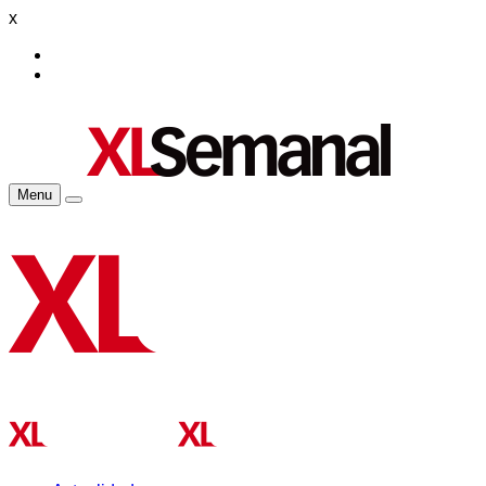
x
Menu