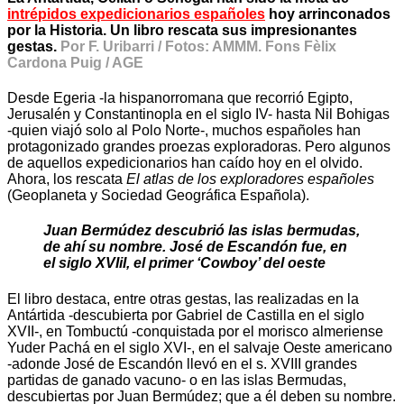
intrépidos expedicionarios españoles
hoy arrinconados
por la Historia. Un libro rescata sus impresionantes
gestas.
Por F. Uribarri / Fotos: AMMM. Fons Fèlix
Cardona Puig / AGE
Desde Egeria -la hispanorromana que recorrió Egipto,
Jerusalén y Constantinopla en el siglo IV- hasta Nil Bohigas
-quien viajó solo al Polo Norte-, muchos españoles han
protagonizado grandes proezas exploradoras. Pero algunos
de aquellos expedicionarios han caído hoy en el olvido.
Ahora, los rescata
El atlas de los exploradores españoles
(Geoplaneta y Sociedad Geográfica Española).
Juan Bermúdez descubrió las islas bermudas,
de ahí su nombre. José de Escandón fue, en
el siglo XVIiI, el primer ‘Cowboy’ del oeste
El libro destaca, entre otras gestas, las realizadas en la
Antártida -descubierta por Gabriel de Castilla en el siglo
XVII-, en Tombuctú -conquistada por el morisco almeriense
Yuder Pachá en el siglo XVI-, en el salvaje Oeste americano
-adonde José de Escandón llevó en el s. XVIII grandes
partidas de ganado vacuno- o en las islas Bermudas,
descubiertas por Juan Bermúdez; que a él deben su nombre.