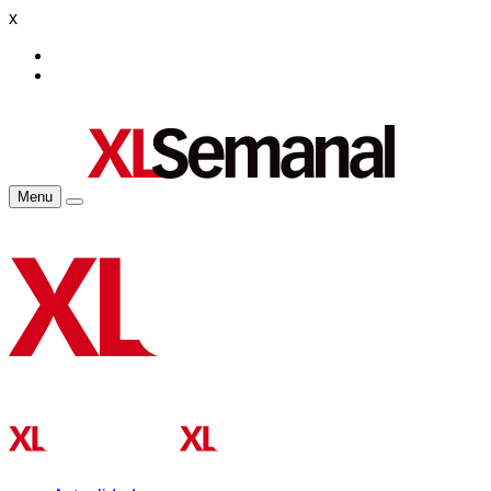
x
Menu