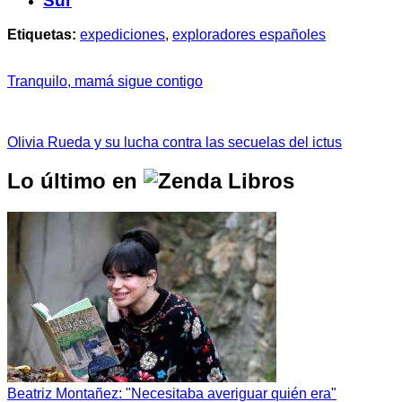
Sur
Etiquetas:
expediciones
,
exploradores españoles
Tranquilo, mamá sigue contigo
Olivia Rueda y su lucha contra las secuelas del ictus
Lo último en
Beatriz Montañez: "Necesitaba averiguar quién era"