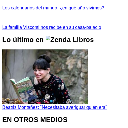
Los calendarios del mundo, ¿en qué año vivimos?
La familia Visconti nos recibe en su casa-palacio
Lo último en
Beatriz Montañez: "Necesitaba averiguar quién era"
EN OTROS MEDIOS