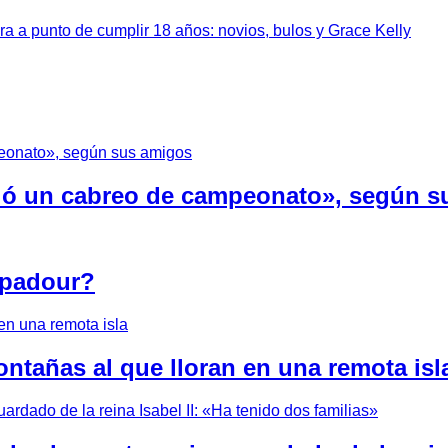
a a punto de cumplir 18 años: novios, bulos y Grace Kelly
pilló un cabreo de campeonato», según 
mpadour?
ontañas al que lloran en una remota isl