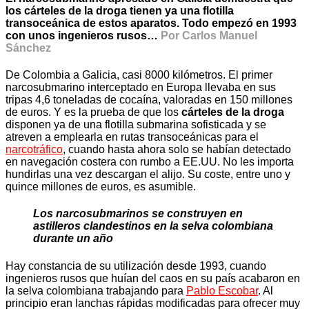
los cárteles de la droga tienen ya una flotilla
transoceánica de estos aparatos. Todo empezó en 1993
con unos ingenieros rusos…
Por Carlos Manuel
Sánchez
De Colombia a Galicia, casi 8000 kilómetros. El primer
narcosubmarino interceptado en Europa llevaba en sus
tripas 4,6 toneladas de cocaína, valoradas en 150 millones
de euros. Y es la prueba de que los
cárteles de la droga
disponen ya de una flotilla submarina sofisticada y se
atreven a emplearla en rutas transoceánicas para el
narcotráfico
, cuando hasta ahora solo se habían detectado
en navegación costera con rumbo a EE.UU. No les importa
hundirlas una vez descargan el alijo. Su coste, entre uno y
quince millones de euros, es asumible.
Los narcosubmarinos se construyen en
astilleros clandestinos en la selva colombiana
durante un año
Hay constancia de su utilización desde 1993, cuando
ingenieros rusos que huían del caos en su país acabaron en
la selva colombiana trabajando para
Pablo Escobar
. Al
principio eran lanchas rápidas modificadas para ofrecer muy