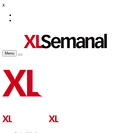
x
Menu