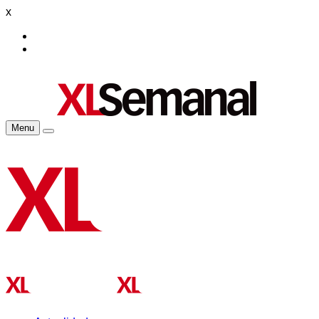
x
Menu