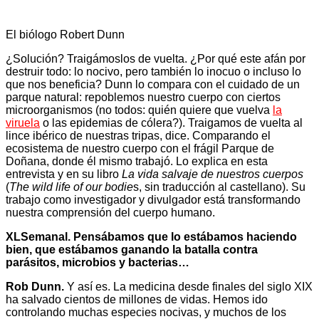
El biólogo Robert Dunn
¿Solución? Traigámoslos de vuelta. ¿Por qué este afán por
destruir todo: lo nocivo, pero también lo inocuo o incluso lo
que nos beneficia? Dunn lo compara con el cuidado de un
parque natural: repoblemos nuestro cuerpo con ciertos
microorganismos (no todos: quién quiere que vuelva
la
viruela
o las epidemias de cólera?). Traigamos de vuelta al
lince ibérico de nuestras tripas, dice. Comparando el
ecosistema de nuestro cuerpo con el frágil Parque de
Doñana, donde él mismo trabajó. Lo explica en esta
entrevista y en su libro
La vida salvaje de nuestros cuerpos
(
The wild life of our bodie
s, sin traducción al castellano). Su
trabajo como investigador y divulgador está transformando
nuestra comprensión del cuerpo humano.
XLSemanal. Pensábamos que lo estábamos haciendo
bien, que estábamos ganando la batalla contra
parásitos, microbios y bacterias…
Rob Dunn.
Y así es. La medicina desde finales del siglo XIX
ha salvado cientos de millones de vidas. Hemos ido
controlando muchas especies nocivas, y muchos de los