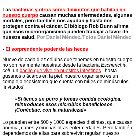
Las
bacterias y otros seres diminutos que habitan en
nuestro cuerpo
causan muchas enfermedades, algunas
mortales, pero también nos ayudan y hasta nos
protegen contra el cáncer. El biólogo Rob Dunn afirma
que esos microorganismos pueden trabajar a favor de
nuestra salud.
Por Daniel Méndez./Fotos Daniel Méndez
•
El sorprendente poder de las heces
Nueve de cada diez células que tenemos en nuestro cuerpo
no son realmente nuestras: desde la bacteria
Escherichia
coli
-un
bacilo que vive en nuestros intestinos
– hasta
gusanos o ácaros en la piel, nuestro organismo es un
complejo ecosistema que cuenta con miles de minúsculos
‘invitados’.
«Si tienes un perro y tomas comida ecológica,
reintroduces esos microbios beneficiosos.
¡Conéctate, con la naturaleza!»
Lo pueblan entre 500 y 1000 especies distintas, que causan
anemia, caries y muchas otras enfermedades. Pero también
dependemos de ellas para sobrevivir: regulan nuestro