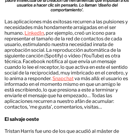
padre intelectual de la creación de herramientas que impulsan a los
usuarios a hacer clic sin pensarlo. Lo llaman ‘diseño del
comportamiento’.
Las aplicaciones más exitosas recurren a las pulsiones y
necesidades más hondamente arraigadas en el ser
humano.
LinkedIn
, por ejemplo, creó un icono para
representar el tamaño de la red de contactos de cada
usuario, estimulando nuestra necesidad innata de
aprobación social. La reproducción automática de la
siguiente canción (Spotify) o vídeo (YouTube) es otra
técnica. Facebook notifica al que envía un mensaje
cuando lo lee el receptor, lo que activa en este el sentido
social de la reciprocidad, muy imbricado en el cerebro, y
lo anima a responder.
Snapchat
va más allá: el usuario es
informado en el momento mismo en que un amigo le
está escribiendo, lo que presiona a este a terminar y
enviarle el mensaje que ha empezado… Todas las
aplicaciones recurren a nuestro afán de acumular:
contactos, ‘me gusta’, comentarios, visitas…
El salvaje oeste
Tristan Harris fue uno de los que acudió al máster de