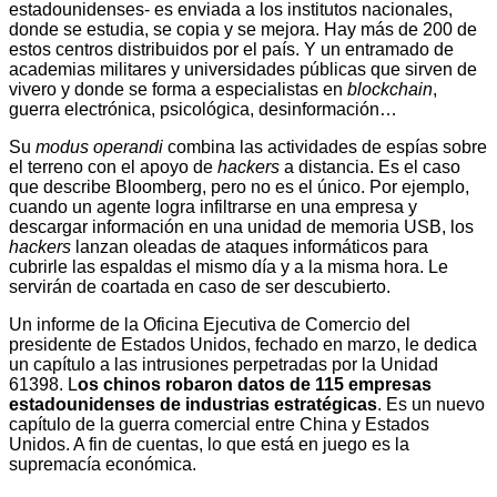
estadounidenses- es enviada a los institutos nacionales,
donde se estudia, se copia y se mejora. Hay más de 200 de
estos centros distribuidos por el país. Y un entramado de
academias militares y universidades públicas que sirven de
vivero y donde se forma a especialistas en
blockchain
,
guerra electrónica, psicológica, desinformación…
Su
modus operandi
combina las actividades de espías sobre
el terreno con el apoyo de
hackers
a distancia. Es el caso
que describe Bloomberg, pero no es el único. Por ejemplo,
cuando un agente logra infiltrarse en una empresa y
descargar información en una unidad de memoria USB, los
hackers
lanzan oleadas de ataques informáticos para
cubrirle las espaldas el mismo día y a la misma hora. Le
servirán de coartada en caso de ser descubierto.
Un informe de la Oficina Ejecutiva de Comercio del
presidente de Estados Unidos, fechado en marzo, le dedica
un capítulo a las intrusiones perpetradas por la Unidad
61398. L
os chinos robaron datos de 115 empresas
estadounidenses de industrias estratégicas
. Es un nuevo
capítulo de la guerra comercial entre China y Estados
Unidos. A fin de cuentas, lo que está en juego es la
supremacía económica.