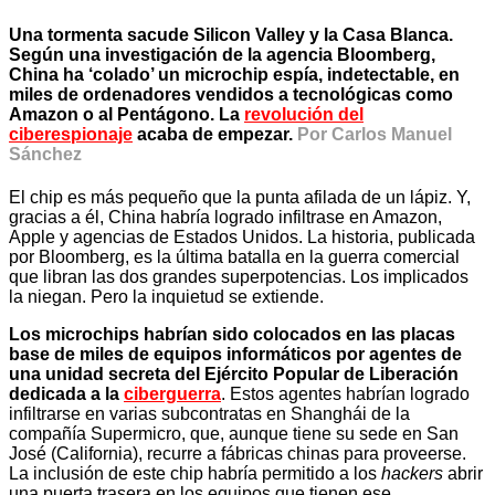
Una tormenta sacude Silicon Valley y la Casa Blanca.
Según una investigación de la agencia Bloomberg,
China ha ‘colado’ un microchip espía, indetectable, en
miles de ordenadores vendidos a tecnológicas como
Amazon o al Pentágono. La
revolución del
ciberespionaje
acaba de empezar.
Por Carlos Manuel
Sánchez
El chip es más pequeño que la punta afilada de un lápiz. Y,
gracias a él, China habría logrado infiltrase en Amazon,
Apple y agencias de Estados Unidos. La historia, publicada
por Bloomberg, es la última batalla en la guerra comercial
que libran las dos grandes superpotencias. Los implicados
la niegan. Pero la inquietud se extiende.
Los microchips habrían sido colocados en las placas
base de miles de equipos informáticos por agentes de
una unidad secreta del Ejército Popular de Liberación
dedicada a la
ciberguerra
. Estos agentes habrían logrado
infiltrarse en varias subcontratas en Shanghái de la
compañía Supermicro, que, aunque tiene su sede en San
José (California), recurre a fábricas chinas para proveerse.
La inclusión de este chip habría permitido a los
hackers
abrir
una puerta trasera en los equipos que tienen ese