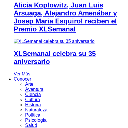
Alicia Koplowitz, Juan Luis
Arsuaga, Alejandro Amenábar y
Josep Maria Esquirol reciben el
Premio XLSemanal
XLSemanal celebra su 35
aniversario
Ver Más
Conocer
Arte
Aventura
Ciencia
Cultura
Historia
Naturaleza
Política
Psicología
Salud