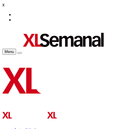
x
Menu