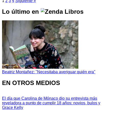
1
2
3
4
Siguiente »
Lo último en
Beatriz Montañez: "Necesitaba averiguar quién era"
EN OTROS MEDIOS
El día que Carolina de Mónaco dio su entrevista más
reveladora a punto de cumplir 18 años: novios, bulos y
Grace Kelly