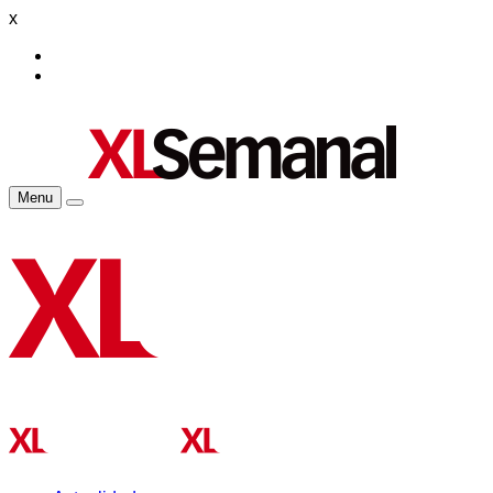
x
Menu