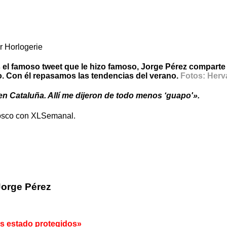
r Horlogerie
s el famoso tweet que le hizo famoso, Jorge Pérez compar
. Con él repasamos las tendencias del verano.
Fotos: Herv
en Cataluña. Allí me dijeron de todo menos ‘guapo'».
iosco con XLSemanal.
Jorge Pérez
s estado protegidos»