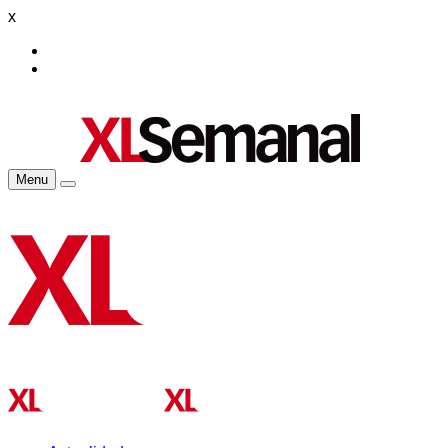
x
Menu