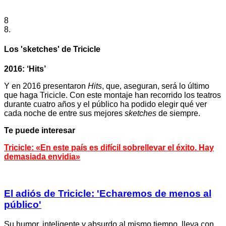
8
8.
Los 'sketches' de Tricicle
2016: ‘Hits’
Y en 2016 presentaron
Hits
, que, aseguran, será lo último
que haga Tricicle. Con este montaje han recorrido los teatros
durante cuatro años y el público ha podido elegir qué ver
cada noche de entre sus mejores
sketches
de siempre.
Te puede interesar
Tricicle: «En este país es difícil sobrellevar el éxito. Hay
demasiada envidia»
El adiós de Tricicle: 'Echaremos de menos al
público'
Su humor, inteligente y absurdo al mismo tiempo, lleva con