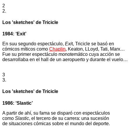
2
2.
Los 'sketches' de Tricicle
1984: ‘Exit’
En suu segundo espectáculo,
Exi
t, Tricicle se basó en
cómicos míticos como
Chaplin
, Keaton, LLoyd, Tati, Marx…
Fue su primer espectáculo monotemático cuya acción se
desarrollaba en el hall de un aeropuerto y durante el vuelo…
3
3.
Los 'sketches' de Tricicle
1986: ‘Slastic’
A partir de ahí, su fama se disparó con espectáculos
como
Slastic
, el tercero de su carrera: una sucesión
de situaciones cómicas sobre el mundo del deporte.