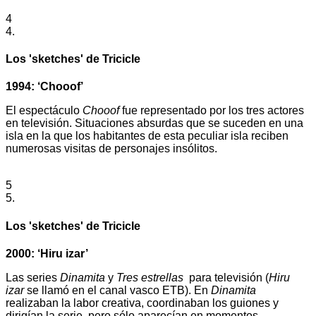
4
4.
Los 'sketches' de Tricicle
1994: ‘Chooof’
El espectáculo
Chooof
fue representado por los tres actores
en televisión. Situaciones absurdas que se suceden en una
isla en la que los habitantes de esta peculiar isla reciben
numerosas visitas de personajes insólitos.
5
5.
Los 'sketches' de Tricicle
2000: ‘Hiru izar’
Las series
Dinamita
y
Tres estrellas
para televisión (
Hiru
izar
se llamó en el canal vasco ETB). En
Dinamita
realizaban la labor creativa, coordinaban los guiones y
dirigían la serie, pero sólo aparecían en momentos