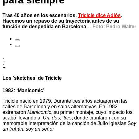
para siempre
Tras 40 años en los escenarios,
Tricicle dice Adiós
.
Hacemos un repaso de su trayectoria antes de su
función de despedida en Barcelona…
Foto: Pedro Walter
1
1.
Los 'sketches' de Tricicle
1982: ‘Manicomic’
Tricicle nació en 1979. Durante tres años actuaron en las
calles de Barcelona y en salas alternativas. En 1982
estrenaron
Manicomic
, su primer montaje, cuyo impacto los
acabó llevando al
Un, dos, tres
, donde triunfaron con su
memorable interpretación de la canción de Julio Iglesias S
oy
un truhán, soy un señor