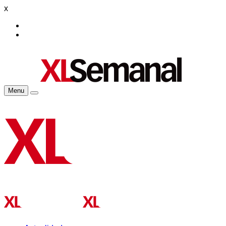
x
Menu