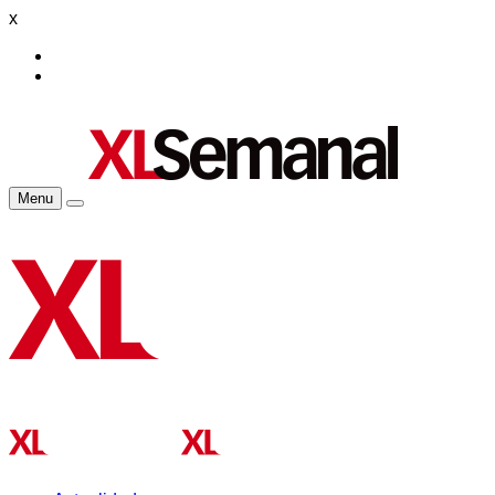
x
Menu