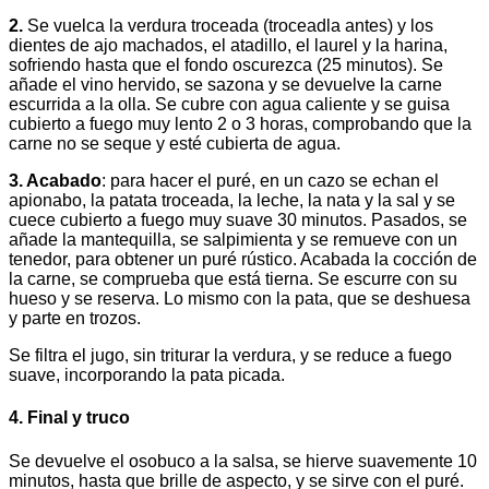
2.
Se vuelca la verdura troceada (troceadla antes) y los
dientes de ajo machados, el atadillo, el laurel y la harina,
sofriendo hasta que el fondo oscurezca (25 minutos). Se
añade el vino hervido, se sazona y se devuelve la carne
escurrida a la olla. Se cubre con agua caliente y se guisa
cubierto a fuego muy lento 2 o 3 horas, comprobando que la
carne no se seque y esté cubierta de agua.
3. Acabado
: para hacer el puré, en un cazo se echan el
apionabo, la patata troceada, la leche, la nata y la sal y se
cuece cubierto a fuego muy suave 30 minutos. Pasados, se
añade la mantequilla, se salpimienta y se remueve con un
tenedor, para obtener un puré rústico. Acabada la cocción de
la carne, se comprueba que está tierna. Se escurre con su
hueso y se reserva. Lo mismo con la pata, que se deshuesa
y parte en trozos.
Se filtra el jugo, sin triturar la verdura, y se reduce a fuego
suave, incorporando la pata picada.
4. Final y truco
Se devuelve el osobuco a la salsa, se hierve suavemente 10
minutos, hasta que brille de aspecto, y se sirve con el puré.