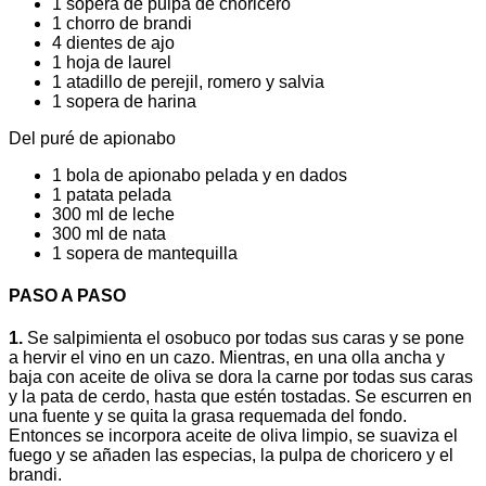
1 sopera de pulpa de choricero
1 chorro de brandi
4 dientes de ajo
1 hoja de laurel
1 atadillo de perejil, romero y salvia
1 sopera de harina
Del puré de apionabo
1 bola de apionabo pelada y en dados
1 patata pelada
300 ml de leche
300 ml de nata
1 sopera de mantequilla
PASO A PASO
1.
Se salpimienta el osobuco por todas sus caras y se pone
a hervir el vino en un cazo. Mientras, en una olla ancha y
baja con aceite de oliva se dora la carne por todas sus caras
y la pata de cerdo, hasta que estén tostadas. Se escurren en
una fuente y se quita la grasa requemada del fondo.
Entonces se incorpora aceite de oliva limpio, se suaviza el
fuego y se añaden las especias, la pulpa de choricero y el
brandi.