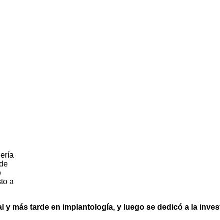
ería
 de
o
sto a
al y más tarde en implantología, y luego se dedicó a la inv