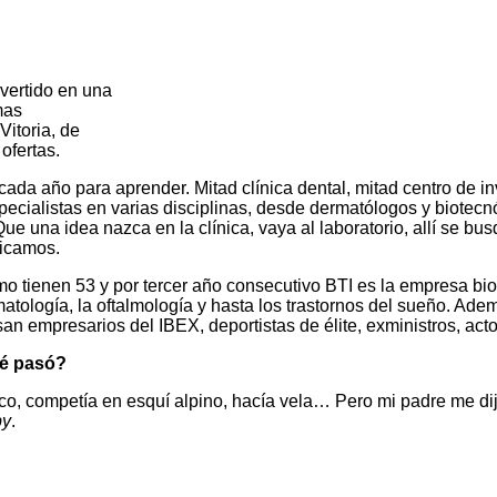
vertido en una
mas
Vitoria, de
ofertas.
cada año para aprender. Mitad clínica dental, mitad centro de i
specialistas en varias disciplinas, desde dermatólogos y biotecn
Que una idea nazca en la clínica, vaya al laboratorio, allí se b
dicamos.
o tienen 53 y por tercer año consecutivo BTI es la empresa bi
matología, la oftalmología y hasta los trastornos del sueño. Ade
 empresarios del IBEX, deportistas de élite, exministros, act
ué pasó?
co, competía en esquí alpino, hacía vela… Pero mi padre me dij
by
.