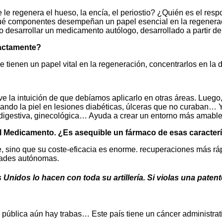
le regenera el hueso, la encía, el periostio? ¿Quién es el re
ué componentes desempeñan un papel esencial en la regeneración
 desarrollar un medicamento autólogo, desarrollado a partir de 
xactamente?
tienen un papel vital en la regeneración, concentrarlos en la 
ve la intuición de que debíamos aplicarlo en otras áreas. Luego
ndo la piel en lesiones diabéticas, úlceras que no curaban… Y
, digestiva, ginecológica… Ayuda a crear un entorno más amable 
el Medicamento. ¿Es asequible un fármaco de esas caracterí
, sino que su coste-eficacia es enorme. recuperaciones más rá
dades autónomas.
Unidos lo hacen con toda su artillería. Si violas una paten
pública aún hay trabas… Este país tiene un cáncer administrat