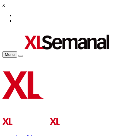
x
Menu