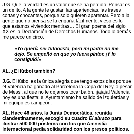
J.G.
Que la verdad es un valor que se ha perdido. Pensar es
un delito. A la gente le gustan las apariencias, las frases
cortas y chocantes, porque solo quieren aparentar. Pero a la
gente que no piensa se la engaña fácilmente, y eso es lo
que estamos viviendo: mentiras… El gran poema del siglo
XX es la Declaración de Derechos Humanos. Todo lo demás
me parece un circo.
«Yo quería ser futbolista, pero mi padre no me
dejó. Se empeñó en que yo fuera pintor. ¡Y lo
consiguió!»
XL. ¿El fútbol también?
J.G.
El fútbol es la única alegría que tengo estos días porque
el Valencia ha ganado al Barcelona la Copa del Rey, a pesar
de Messi, al que no le dejamos tocar balón, ¡jajaja! Valencia
hoy es una fiesta: el Ayuntamiento ha salido de izquierdas y
mi equipo es campeón.
XL. Hace 46 años, la Junta Democrática, reunida
clandestinamente, escogió su cuadro
El abrazo
para
ilustrar 500.000 pósteres con los que Amnistía
Internacional pedía solidaridad con los presos políticos.