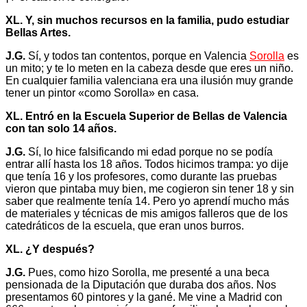
XL. Y, sin muchos recursos en la familia, pudo estudiar
Bellas Artes.
J.G.
Sí, y todos tan contentos, porque en Valencia
Sorolla
es
un mito; y te lo meten en la cabeza desde que eres un niño.
En cualquier familia valenciana era una ilusión muy grande
tener un pintor «como Sorolla» en casa.
XL. Entró en la Escuela Superior de Bellas de Valencia
con tan solo 14 años.
J.G.
Sí, lo hice falsificando mi edad porque no se podía
entrar allí hasta los 18 años. Todos hicimos trampa: yo dije
que tenía 16 y los profesores, como durante las pruebas
vieron que pintaba muy bien, me cogieron sin tener 18 y sin
saber que realmente tenía 14. Pero yo aprendí mucho más
de materiales y técnicas de mis amigos falleros que de los
catedráticos de la escuela, que eran unos burros.
XL. ¿Y después?
J.G.
Pues, como hizo Sorolla, me presenté a una beca
pensionada de la Diputación que duraba dos años. Nos
presentamos 60 pintores y la gané. Me vine a Madrid con