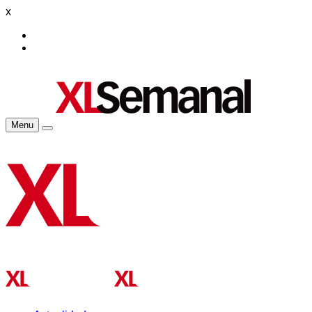
x
Menu