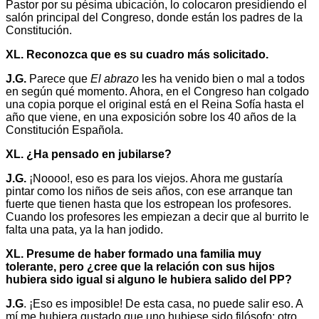
Pastor por su pésima ubicación, lo colocaron presidiendo el
salón principal del Congreso, donde están los padres de la
Constitución.
XL. Reconozca que es su cuadro más solicitado.
J.G.
Parece que
El abrazo
les ha venido bien o mal a todos
en según qué momento. Ahora, en el Congreso han colgado
una copia porque el original está en el Reina Sofía hasta el
año que viene, en una exposición sobre los 40 años de la
Constitución Española.
XL. ¿Ha pensado en jubilarse?
J.G.
¡Noooo!, eso es para los viejos. Ahora me gustaría
pintar como los niños de seis años, con ese arranque tan
fuerte que tienen hasta que los estropean los profesores.
Cuando los profesores les empiezan a decir que al burrito le
falta una pata, ya la han jodido.
XL. Presume de haber formado una familia muy
tolerante, pero ¿cree que la relación con sus hijos
hubiera sido igual si alguno le hubiera salido del PP?
J.G
. ¡Eso es imposible! De esta casa, no puede salir eso. A
mí me hubiera gustado que uno hubiese sido filósofo; otro,