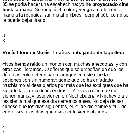
35 se podía hacer una escabechina; yo
he proyectado cine
hasta a mano
. Se rompió el motor y venga a darle con la
mano a la recogida, ¡un matahombres!, pero al público no se
le puede dejar tirado.
3
3.
Rocío Llorente Molés: 17 años trabajando de taquillera
«Nos hemos reído un montón con muchas anécdotas, y con
otras casi lloramos… señoras que se empeñan en que les
dé un asiento determinado, aunque en este cine las
sesiones son sin numerar; gente que se ha enfadado
muchísimo al desalojarlos por más que les expliques que ha
saltado la alarma de incendios… Y esos cuatro que no
vienen nunca y justo vienen en Nochebuena y Nochevieja y
les sienta mal que ese día cerremos antes. No deja de ser
curioso que los días siguientes, el 25 de diciembre y el 1 de
enero, sean los días que más gente viene al cine».
4