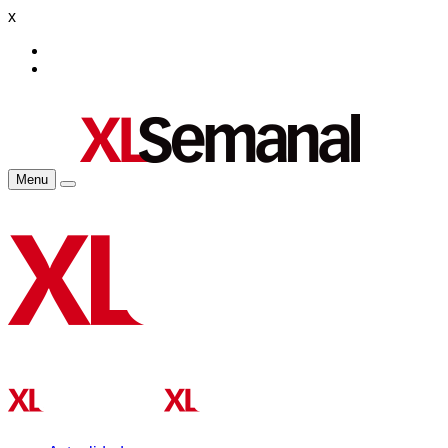
x
Menu