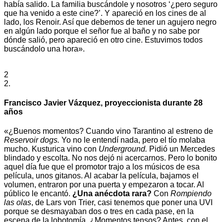
había salido. La familia buscándole y nosotros ‘¿pero seguro
que ha venido a este cine?’. Y apareció en los cines de al
lado, los Renoir. Así que debemos de tener un agujero negro
en algún lado porque el señor fue al baño y no sabe por
dónde salió, pero apareció en otro cine. Estuvimos todos
buscándolo una hora».
2
2.
Francisco Javier Vázquez, proyeccionista durante 28
años
«¿Buenos momentos? Cuando vino Tarantino al estreno de
Reservoir dogs.
Yo no le entendí nada, pero el tío molaba
mucho. Kusturica vino con
Underground.
Pidió un Mercedes
blindado y escolta. No nos dejó ni acercarnos. Pero lo bonito
aquel día fue que el promotor trajo a los músicos de esa
película, unos gitanos. Al acabar la película, bajamos el
volumen, entraron por una puerta y empezaron a tocar. Al
público le encantó.
¿Una anécdota rara?
Con
Rompiendo
las olas
, de Lars von Trier, casi tenemos que poner una UVI
porque se desmayaban dos o tres en cada pase, en la
escena de la lobotomía. ¿Momentos tensos? Antes, con el