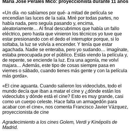
María José Perales Micó: proyeccionista durante 11 años
«Un día -no sabíamos por qué- a mitad de película se
encendían las luces de la sala. Miré por todas partes, no
había nada, pero seguía pasando y, encima,
aleatoriamente… Al final descubrimos que había un fallo
eléctrico, pero hasta que vinieron los técnicos yo tuve que
estar presionando con el dedo el interruptor porque, si lo
soltaba, la luz se volvía a encender. Y tenía que estar
agachada. Nadie se enteraba, pero yo sudando… imagínate,
estaba preocupada por el público. Estás viendo la película y,
de repente, se enciende la luz. Era una agonía, me volví
majara… Además, este tipo de cosas siempre pasa en
viernes o sábado, cuando tienes más gente y con la película
más gorda».
«El cine aguanta. Cuando salieron los videoclubs, todo el
mundo decía que iban a matar el cine y ¿dónde están los
videoclubs y dónde está el cine? Esto es muy grande, casi
como un cuerpo celeste. Hace falta un armagedón para
acabar con el cine», nos comenta Francisco Javier Vázquez,
proyeccionista de cine
Agradecimiento a los cines Golem, Verdi y Kinépolis de
Madrid.