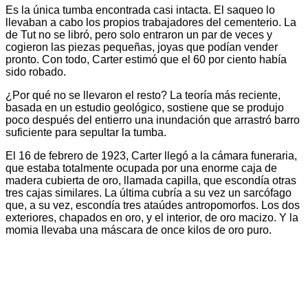
Es la única tumba encontrada casi intacta. El saqueo lo
llevaban a cabo los propios trabajadores del cementerio. La
de Tut no se libró, pero solo entraron un par de veces y
cogieron las piezas pequeñas, joyas que podían vender
pronto. Con todo, Carter estimó que el 60 por ciento había
sido robado.
¿Por qué no se llevaron el resto? La teoría más reciente,
basada en un estudio geológico, sostiene que se produjo
poco después del entierro una inundación que arrastró barro
suficiente para sepultar la tumba.
El 16 de febrero de 1923, Carter llegó a la cámara funeraria,
que estaba totalmente ocupada por una enorme caja de
madera cubierta de oro, llamada capilla, que escondía otras
tres cajas similares. La última cubría a su vez un sarcófago
que, a su vez, escondía tres ataúdes antropomorfos. Los dos
exteriores, chapados en oro, y el interior, de oro macizo. Y la
momia llevaba una máscara de once kilos de oro puro.