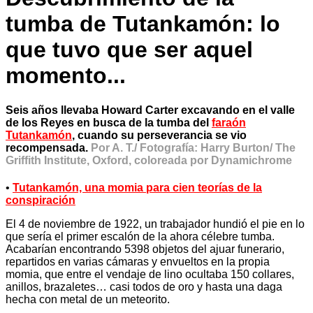
tumba de Tutankamón: lo
que tuvo que ser aquel
momento...
Seis años llevaba Howard Carter excavando en el valle
de los Reyes en busca de la tumba del
faraón
Tutankamón
, cuando su perseverancia se vio
recompensada.
Por A. T./ Fotografía: Harry Burton/ The
Griffith Institute, Oxford, coloreada por Dynamichrome
•
Tutankamón, una momia para cien teorías de la
conspiración
El 4 de noviembre de 1922, un trabajador hundió el pie en lo
que sería el primer escalón de la ahora célebre tumba.
Acabarían encontrando 5398 objetos del ajuar funerario,
repartidos en varias cámaras y envueltos en la propia
momia, que entre el vendaje de lino ocultaba 150 collares,
anillos, brazaletes… casi todos de oro y hasta una daga
hecha con metal de un meteorito.