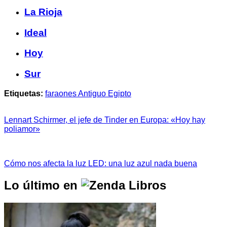
La Rioja
Ideal
Hoy
Sur
Etiquetas:
faraones Antiguo Egipto
Lennart Schirmer, el jefe de Tinder en Europa: «Hoy hay
poliamor»
Cómo nos afecta la luz LED: una luz azul nada buena
Lo último en