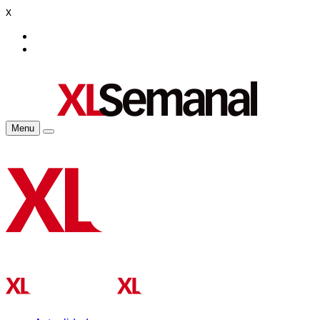
x
Menu