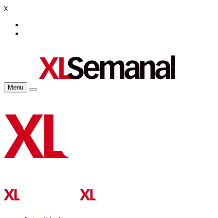
x
Menu