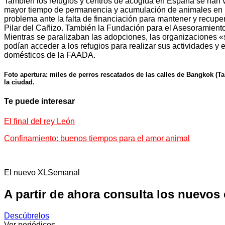
También los refugios y centros de acogida en España se han v
mayor tiempo de permanencia y acumulación de animales en l
problema ante la falta de financiación para mantener y recup
Pilar del Cañizo. También la Fundación para el Asesoramiento
Mientras se paralizaban las adopciones, las organizaciones «s
podían acceder a los refugios para realizar sus actividades y
domésticos de la FAADA.
Foto apertura: miles de perros rescatados de las calles de Bangkok (
la ciudad.
Te puede interesar
El final del rey León
Confinamiento: buenos tiempos para el amor animal
El nuevo XLSemanal
A partir de ahora consulta los nuevos
Descúbrelos
Ver periódicos