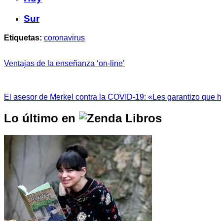
Sur
Etiquetas:
coronavirus
Ventajas de la enseñanza ‘on-line’
El asesor de Merkel contra la COVID-19: «Les garantizo que 
Lo último en