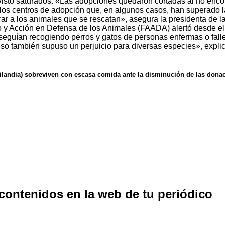
isto saturados. «Las adopciones quedaron cortadas al no encon
os centros de adopción que, en algunos casos, han superado 
erar a los animales que se rescatan», asegura la presidenta de
 y Acción en Defensa de los Animales (FAADA) alertó desde el 
eguían recogiendo perros y gatos de personas enfermas o fallec
 eso también supuso un perjuicio para diversas especies», expl
Tailandia) sobreviven con escasa comida ante la disminución de las dona
 contenidos en la web de tu periódico