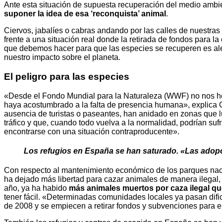
Ante esta situación de supuesta recuperación del medio ambi
suponer la idea de esa ‘reconquista’ animal
.
Ciervos, jabalíes o cabras andando por las calles de nuestra
frente a una situación real donde la retirada de fondos para l
que debemos hacer para que las especies se recuperen es alej
nuestro impacto sobre el planeta.
El peligro para las especies
«Desde el Fondo Mundial para la Naturaleza (WWF) no nos hemo
haya acostumbrado a la falta de presencia humana», explica
ausencia de turistas o paseantes, han anidado en zonas que lu
tráfico y que, cuando todo vuelva a la normalidad, podrían su
encontrarse con una situación contraproducente».
Los refugios en España se han saturado. «Las adopc
Con respecto al mantenimiento económico de los parques nac
ha dejado más libertad para cazar animales de manera ilegal,
año, ya ha habido
más animales muertos por caza ilegal qu
tener fácil. «Determinadas comunidades locales ya pasan dificu
de 2008 y se empiecen a retirar fondos y subvenciones para e