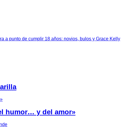
a a punto de cumplir 18 años: novios, bulos y Grace Kelly
rilla
del humor… y del amor»