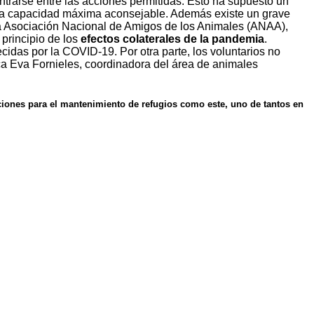
trarse entre las acciones permitidas. Esto ha supuesto un
la capacidad máxima aconsejable. Además existe un grave
 la Asociación Nacional de Amigos de los Animales (ANAA),
principio de los
efectos colaterales de la pandemia
.
idas por la COVID-19. Por otra parte, los voluntarios no
ica Eva Fornieles, coordinadora del área de animales
ciones para el mantenimiento de refugios como este, uno de tantos en