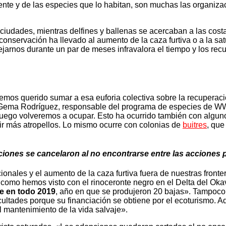
ente y de las especies que lo habitan, son muchas las organiz
s ciudades, mientras delfines y ballenas se acercaban a las co
a conservación ha llevado al aumento de la
caza furtiva
o a la sa
arnos durante un par de meses infravalora el tiempo y los recu
s querido sumar a esa euforia colectiva sobre la recuperación
 Gema Rodríguez, responsable del programa de especies de WWF
ego volveremos a ocupar. Esto ha ocurrido también con algunos a
frir más atropellos. Lo mismo ocurre con colonias de
buitres
, que
iones se cancelaron al no encontrarse entre las acciones 
ionales y el aumento de la
caza furtiva
fuera de nuestras fronte
 como hemos visto con el rinoceronte negro en el Delta del Ok
e en todo 2019
, año en que se produjeron 20 bajas». Tampoco 
ltades porque su financiación se obtiene por el ecoturismo. Ade
l mantenimiento de la vida salvaje».