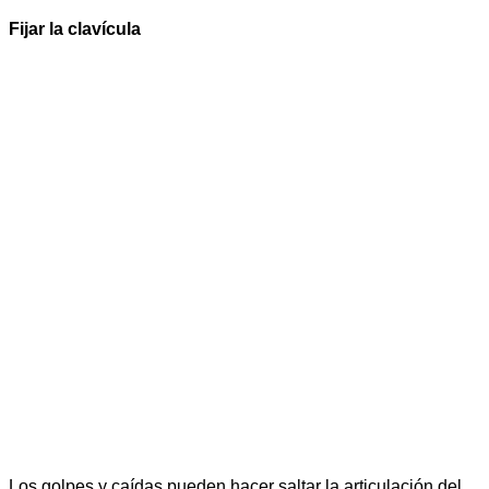
Fijar la clavícula
Los golpes y caídas pueden hacer saltar la articulación del