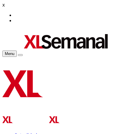
x
Menu