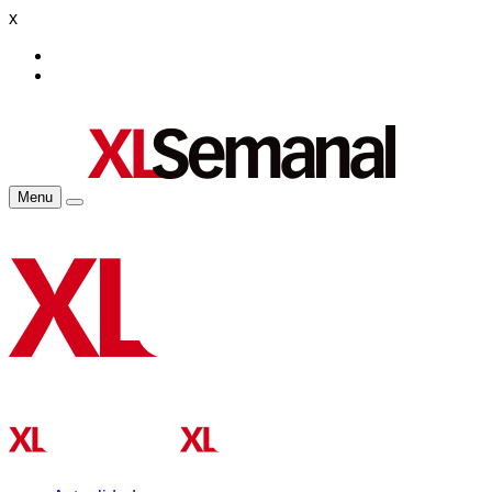
x
Menu