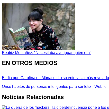
Beatriz Montañez: "Necesitaba averiguar quién era"
EN OTROS MEDIOS
El día que Carolina de Mónaco dio su entrevista más revelador
Once hábitos de personas inteligentes para ser feliz - WeLife
Noticias Relacionadas