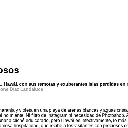
mosos
Hawái, con sus remotas y exuberantes islas perdidas en mit
xone Díaz Landaluce
ranja y violeta en una playa de arenas blancas y aguas cristali
 no miente. Ni filtro de Instagram ni necesidad de Photoshop. As
nar a cliché edulcorado, pero Hawái es, efectivamente, lo más p
mosa hospitalidad, que recibe a los visitantes con preciosos col