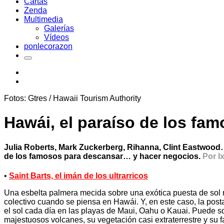
Cartas
Zenda
Multimedia
Galerías
Vídeos
ponlecorazon
Fotos: Gtres / Hawaii Tourism Authority
Hawái, el paraíso de los fa
Julia Roberts, Mark Zuckerberg, Rihanna, Clint Eastwood… 
de los famosos para descansar… y hacer negocios.
Por I
•
Saint Barts, el imán de los ultrarricos
Una esbelta palmera mecida sobre una exótica puesta de sol na
colectivo cuando se piensa en Hawái. Y, en este caso, la postal
el sol cada día en las playas de Maui, Oahu o Kauai. Puede so
majestuosos volcanes, su vegetación casi extraterrestre y su fa