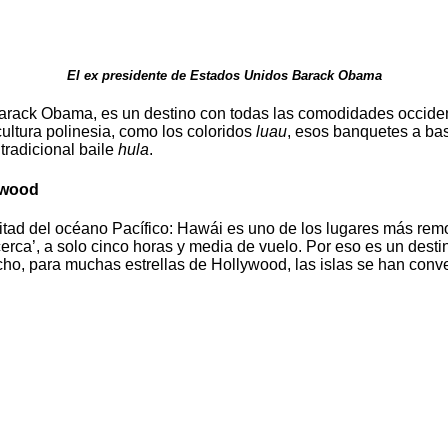
El ex presidente de Estados Unidos Barack Obama
 Barack Obama, es un destino con todas las comodidades occide
cultura polinesia, como los coloridos
luau
, esos banquetes a ba
tradicional baile
hula
.
ywood
itad del océano Pacífico: Hawái es uno de los lugares más remot
rca’, a solo cinco horas y media de vuelo. Por eso es un destin
ho, para muchas estrellas de Hollywood, las islas se han conv