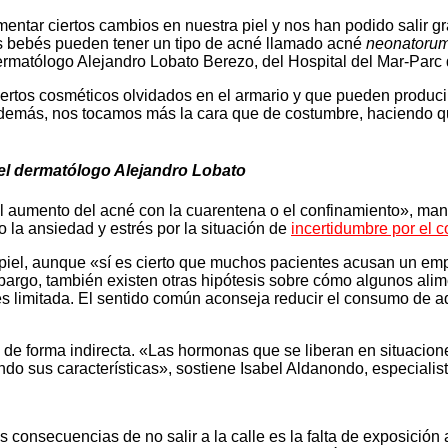
tar ciertos cambios en nuestra piel y nos han podido salir gra
os bebés pueden tener un tipo de acné llamado acné
neonatoru
ermatólogo Alejandro Lobato Berezo, del Hospital del Mar-Parc 
rtos cosméticos olvidados en el armario y que pueden producir
, además, nos tocamos más la cara que de costumbre, haciendo
 el dermatólogo Alejandro Lobato
el aumento del acné con la cuarentena o el confinamiento», man
o la ansiedad y estrés por la situación de
incertidumbre por el c
 piel, aunque «sí es cierto que muchos pacientes acusan un em
bargo, también existen otras hipótesis sobre cómo algunos alim
 es limitada. El sentido común aconseja reducir el consumo de 
de forma indirecta. «Las hormonas que se liberan en situaciones
o sus características», sostiene Isabel Aldanondo, especialist
 consecuencias de no salir a la calle es la falta de exposición 