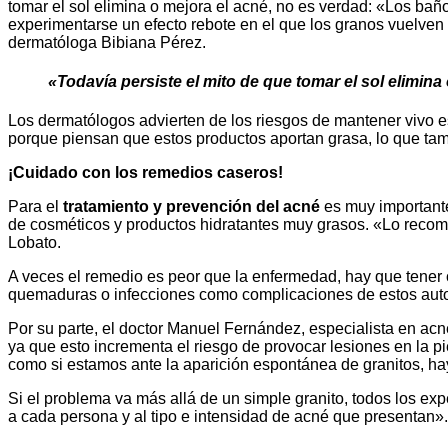
tomar el sol elimina o mejora el acné, no es verdad: «Los baño
experimentarse un efecto rebote en el que los granos vuelven 
dermatóloga Bibiana Pérez.
«Todavía persiste el mito de que tomar el sol elimina
Los dermatólogos advierten de los riesgos de mantener vivo es
porque piensan que estos productos aportan grasa, lo que ta
¡Cuidado con los remedios caseros!
Para el
tratamiento y prevención del acné
es muy importante 
de cosméticos y productos hidratantes muy grasos. «Lo reco
Lobato.
A veces el remedio es peor que la enfermedad, hay que tener 
quemaduras o infecciones como complicaciones de estos auto
Por su parte, el doctor Manuel Fernández, especialista en acn
ya que esto incrementa el riesgo de provocar lesiones en la pie
como si estamos ante la aparición espontánea de granitos, ha
Si el problema va más allá de un simple granito, todos los ex
a cada persona y al tipo e intensidad de acné que presentan».