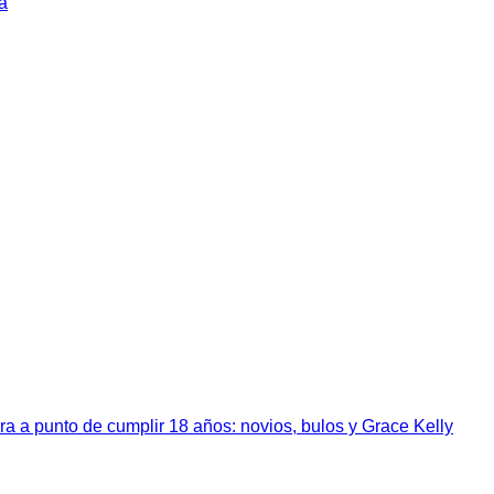
a
a a punto de cumplir 18 años: novios, bulos y Grace Kelly