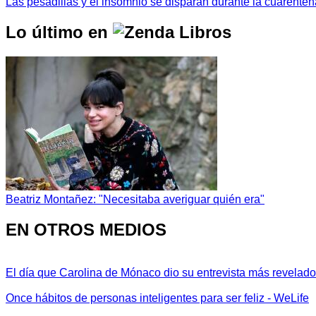
Las pesadillas y el insomnio se disparan durante la cuarenten
Lo último en
Beatriz Montañez: "Necesitaba averiguar quién era"
EN OTROS MEDIOS
El día que Carolina de Mónaco dio su entrevista más revelador
Once hábitos de personas inteligentes para ser feliz - WeLife