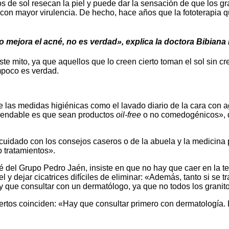
s de sol resecan la piel y puede dar la sensación de que los gra
con mayor virulencia. De hecho, hace años que la fototerapia q
 o mejora el acné, no es verdad», explica la doctora Bibiana
te mito, ya que aquellos que lo creen cierto toman el sol sin c
mpoco es verdad.
las medidas higiénicas como el lavado diario de la cara con agu
mendable es que sean productos
oil-free
o no comedogénicos», qu
cuidado con los consejos caseros o de la abuela y la medicina 
 tratamientos».
é del Grupo Pedro Jaén, insiste en que no hay que caer en la t
l y dejar cicatrices difíciles de eliminar: «Además, tanto si se 
y que consultar con un dermatólogo, ya que no todos los granit
pertos coinciden: «Hay que consultar primero con dermatología.