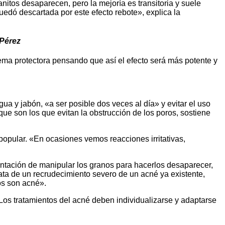
nitos desaparecen, pero la mejoría es transitoria y suele
uedó descartada por este efecto rebote», explica la
 Pérez
rema protectora pensando que así el efecto será más potente y
a y jabón, «a ser posible dos veces al día» y evitar el uso
e son los que evitan la obstrucción de los poros, sostiene
popular. «En ocasiones vemos reacciones irritativas,
entación de manipular los granos para hacerlos desaparecer,
trata de un recrudecimiento severo de un acné ya existente,
os son acné».
 Los tratamientos del acné deben individualizarse y adaptarse