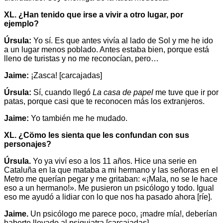
XL. ¿Han tenido que irse a vivir a otro lugar, por
ejemplo?
Úrsula:
Yo sí. Es que antes vivía al lado de Sol y me he ido
a un lugar menos poblado. Antes estaba bien, porque está
lleno de turistas y no me reconocían, pero…
Jaime:
¡Zasca! [carcajadas]
Úrsula:
Sí, cuando llegó
La casa de papel
me tuve que ir por
patas, porque casi que te reconocen más los extranjeros.
Jaime:
Yo también me he mudado.
XL. ¿Cömo les sienta que les confundan con sus
personajes?
Úrsula.
Yo ya viví eso a los 11 años. Hice una serie en
Cataluña en la que mataba a mi hermano y las señoras en el
Metro me querían pegar y me gritaban: «¡Mala, no se le hace
eso a un hermano!». Me pusieron un psicólogo y todo. Igual
eso me ayudó a lidiar con lo que nos ha pasado ahora [ríe].
Jaime.
Un psicólogo me parece poco, ¡madre mía!, deberían
haberte llevado al psiquiatra [carcajadas].