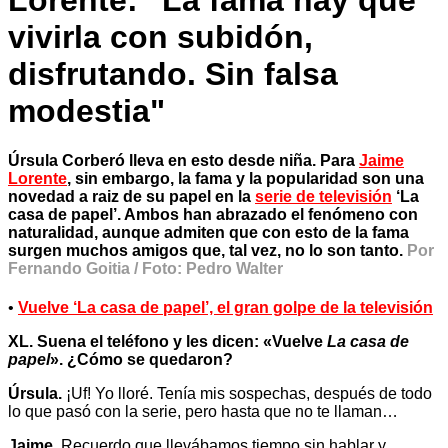
Lorente: "La fama hay que
vivirla con subidón,
disfrutando. Sin falsa
modestia"
Úrsula Corberó lleva en esto desde niña. Para
Jaime
Lorente
, sin embargo, la fama y la popularidad son una
novedad a raiz de su papel en la
serie de televisión
‘La
casa de papel’. Ambos han abrazado el fenómeno con
naturalidad, aunque admiten que con esto de la fama
surgen muchos amigos que, tal vez, no lo son tanto.
Por
Fernando Goitia / Foto: Pedro Walter
•
V
uelve ‘La casa de papel’, el gran golpe de la televisión
XL. Suena el teléfono y les dicen: «Vuelve
La casa de
papel
». ¿Cómo se quedaron?
Úrsula.
¡Uf! Yo lloré. Tenía mis sospechas, después de todo
lo que pasó con la serie, pero hasta que no te llaman…
Jaime.
Recuerdo que llevábamos tiempo sin hablar y,