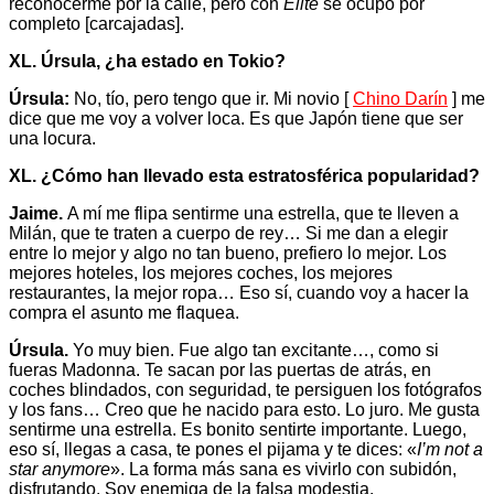
reconocerme por la calle, pero con
Élite
se ocupó por
completo [carcajadas].
XL. Úrsula, ¿ha estado en Tokio?
Úrsula:
No, tío, pero tengo que ir. Mi novio [
Chino Darín
] me
dice que me voy a volver loca. Es que Japón tiene que ser
una locura.
XL. ¿Cómo han llevado esta estratosférica popularidad?
Jaime.
A mí me flipa sentirme una estrella, que te lleven a
Milán, que te traten a cuerpo de rey… Si me dan a elegir
entre lo mejor y algo no tan bueno, prefiero lo mejor. Los
mejores hoteles, los mejores coches, los mejores
restaurantes, la mejor ropa… Eso sí, cuando voy a hacer la
compra el asunto me flaquea.
Úrsula.
Yo muy bien. Fue algo tan excitante…, como si
fueras Madonna. Te sacan por las puertas de atrás, en
coches blindados, con seguridad, te persiguen los fotógrafos
y los fans… Creo que he nacido para esto. Lo juro. Me gusta
sentirme una estrella. Es bonito sentirte importante. Luego,
eso sí, llegas a casa, te pones el pijama y te dices: «
I’m not a
star anymore
». La forma más sana es vivirlo con subidón,
disfrutando. Soy enemiga de la falsa modestia.