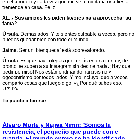
en el anuncio y cada vez que me veía montaba una fiesta
tremenda en casa. Feliz.
XL. ¿Sus amigos les piden favores para aprovechar su
fama?
Úrsula.
Demasiados. Y te sientes culpable a veces, pero no
puedes quedar bien con todo el mundo.
Jaime.
Ser un ‘bienqueda’ está sobrevalorado.
Úrsula.
Es que hay colegas que, estás en una cena y, de
pronto, te suben a su Instagram sin decirte nada. ¡Hay que
pedir permiso! Nos están endiñando narcisismo y
egocentrismo por todos lados. Y me incluyo, que a veces
comparto cosas que luego digo: «¿Por qué subes eso,
Ursu?».
Te puede interesar
Álvaro Morte y Najwa Nimri: 'Somos la
resistencia, el pequeño que puede con el
grande. El mundo entero se ha identificado