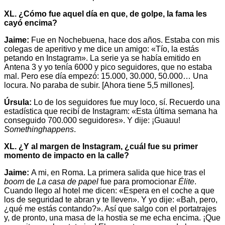
XL. ¿Cómo fue aquel día en que, de golpe, la fama les
cayó encima?
Jaime:
Fue en Nochebuena, hace dos años. Estaba con mis
colegas de aperitivo y me dice un amigo: «Tío, la estás
petando en Instagram». La serie ya se había emitido en
Antena 3 y yo tenía 6000 y pico seguidores, que no estaba
mal. Pero ese día empezó: 15.000, 30.000, 50.000… Una
locura. No paraba de subir. [Ahora tiene 5,5 millones].
Úrsula:
Lo de los seguidores fue muy loco, sí. Recuerdo una
estadística que recibí de Instagram: «Esta última semana ha
conseguido 700.000 seguidores». Y dije: ¡Guauu!
Somethinghappens
.
XL. ¿Y al margen de Instagram, ¿cuál fue su primer
momento de impacto en la calle?
Jaime:
A mi, en Roma. La primera salida que hice tras el
boom
de
La casa de papel
fue para promocionar
Élite
.
Cuando llego al hotel me dicen: «Espera en el coche a que
los de seguridad te abran y te lleven». Y yo dije: «Bah, pero,
¿qué me estás contando?». Así que salgo con el portatrajes
y, de pronto, una masa de la hostia se me echa encima. ¡Que