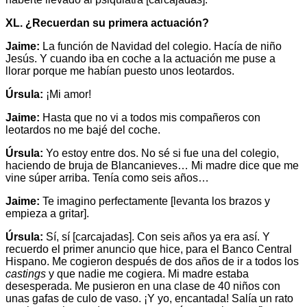
XL. ¿Recuerdan su primera actuación?
Jaime:
La función de Navidad del colegio. Hacía de niño
Jesús. Y cuando iba en coche a la actuación me puse a
llorar porque me habían puesto unos leotardos.
Úrsula:
¡Mi amor!
Jaime:
Hasta que no vi a todos mis compañeros con
leotardos no me bajé del coche.
Úrsula:
Yo estoy entre dos. No sé si fue una del colegio,
haciendo de bruja de Blancanieves… Mi madre dice que me
vine súper arriba. Tenía como seis años…
Jaime:
Te imagino perfectamente [levanta los brazos y
empieza a gritar].
Úrsula:
Sí, sí [carcajadas]. Con seis años ya era así. Y
recuerdo el primer anuncio que hice, para el Banco Central
Hispano. Me cogieron después de dos años de ir a todos los
castings
y que nadie me cogiera. Mi madre estaba
desesperada. Me pusieron en una clase de 40 niños con
unas gafas de culo de vaso. ¡Y yo, encantada! Salía un rato