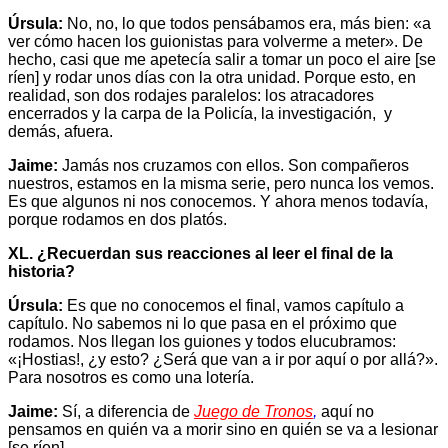
Úrsula:
No, no, lo que todos pensábamos era, más bien: «a
ver cómo hacen los guionistas para volverme a meter». De
hecho, casi que me apetecía salir a tomar un poco el aire [se
ríen] y rodar unos días con la otra unidad. Porque esto, en
realidad, son dos rodajes paralelos: los atracadores
encerrados y la carpa de la Policía, la investigación, y
demás, afuera.
Jaime:
Jamás nos cruzamos con ellos. Son compañeros
nuestros, estamos en la misma serie, pero nunca los vemos.
Es que algunos ni nos conocemos. Y ahora menos todavía,
porque rodamos en dos platós.
XL. ¿Recuerdan sus reacciones al leer el final de la
historia?
Úrsula:
Es que no conocemos el final, vamos capítulo a
capítulo. No sabemos ni lo que pasa en el próximo que
rodamos. Nos llegan los guiones y todos elucubramos:
«¡Hostias!, ¿y esto? ¿Será que van a ir por aquí o por allá?».
Para nosotros es como una lotería.
Jaime:
Sí, a diferencia de
Juego de Tronos
,
aquí no
pensamos en quién va a morir sino en quién se va a lesionar
[se ríen].