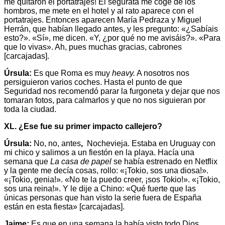
me quitaron el portatrajes! El segurata me coge de los
hombros, me mete en el hotel y al rato aparece con el
portatrajes. Entonces aparecen María Pedraza y Miguel
Herrán, que habían llegado antes, y les pregunto: «¿Sabíais
esto?». «Sí», me dicen. «Y, ¿por qué no me avisáis?». «Para
que lo vivas». Ah, pues muchas gracias, cabrones
[carcajadas].
Úrsula:
Es que Roma es muy
heavy.
A nosotros nos
persiguieron varios coches. Hasta el punto de que
Seguridad nos recomendó parar la furgoneta y dejar que nos
tomaran fotos, para calmarlos y que no nos siguieran por
toda la ciudad.
XL. ¿Ese fue su primer impacto callejero?
Úrsula:
No, no, antes
,
Nochevieja. Estaba en Uruguay con
mi chico y salimos a un fiestón en la playa. Hacía una
semana que
La casa de papel
se había estrenado en Netflix
y la gente me decía cosas, rollo: «¡Tokio, sos una diosa!».
«¡Tokio, genia!». «No te la puedo creer, ¡sos Tokio!». «¡Tokio,
sos una reina!». Y le dije a Chino: «Qué fuerte que las
únicas personas que han visto la serie fuera de España
están en esta fiesta» [carcajadas].
Jaime:
Es que en una semana la había visto todo Dios.