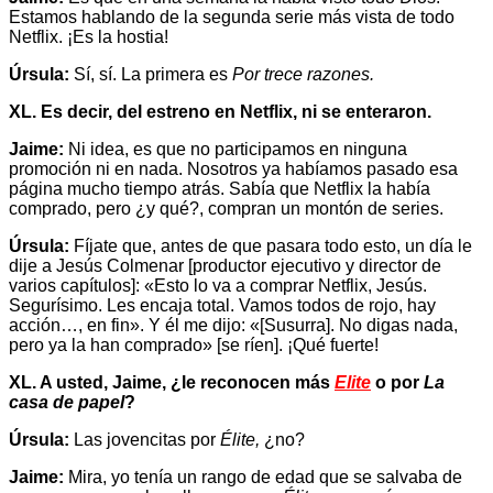
Estamos hablando de la segunda serie más vista de todo
Netflix. ¡Es la hostia!
Úrsula:
Sí, sí. La primera es
Por trece razones.
XL. Es decir, del estreno en Netflix, ni se enteraron.
Jaime:
Ni idea, es que no participamos en ninguna
promoción ni en nada. Nosotros ya habíamos pasado esa
página mucho tiempo atrás. Sabía que Netflix la había
comprado, pero ¿y qué?, compran un montón de series.
Úrsula:
Fíjate que, antes de que pasara todo esto, un día le
dije a Jesús Colmenar [productor ejecutivo y director de
varios capítulos]: «Esto lo va a comprar Netflix, Jesús.
Segurísimo. Les encaja total. Vamos todos de rojo, hay
acción…, en fin». Y él me dijo: «[Susurra]. No digas nada,
pero ya la han comprado» [se ríen]. ¡Qué fuerte!
XL. A usted, Jaime, ¿le reconocen más
Elite
o por
La
casa de papel
?
Úrsula:
Las jovencitas por
Élite,
¿no?
Jaime:
Mira, yo tenía un rango de edad que se salvaba de