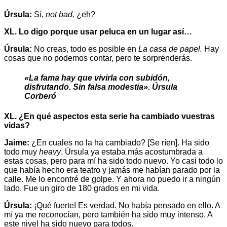
Úrsula:
Sí,
not bad,
¿eh?
XL. Lo digo porque usar peluca en un lugar así…
Úrsula:
No creas, todo es posible en
La casa de papel.
Hay
cosas que no podemos contar, pero te sorprenderás.
«La fama hay que vivirla con subidón,
disfrutando. Sin falsa modestia». Úrsula
Corberó
XL. ¿En qué aspectos esta serie ha cambiado vuestras
vidas?
Jaime:
¿En cuales no la ha cambiado? [Se ríen]. Ha sido
todo muy
heavy
. Úrsula ya estaba más acostumbrada a
estas cosas, pero para mí ha sido todo nuevo. Yo casi todo lo
que había hecho era teatro y jamás me habían parado por la
calle. Me lo encontré de golpe. Y ahora no puedo ir a ningún
lado. Fue un giro de 180 grados en mi vida.
Úrsula:
¡Qué fuerte! Es verdad. No había pensado en ello. A
mí ya me reconocían, pero también ha sido muy intenso. A
este nivel ha sido nuevo para todos.