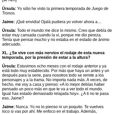
Úrsula:
Yo sólo he visto la primera temporada de
Juego de
Tronos.
Jaime:
¡Qué envidia! Ojalá pudiera yo volver ahora a…
Úrsula:
Todo el mundo me dice lo mismo. Creo que debía de
estar muy cansada cuando la vi, porque me dio pereza.
Tenía que pensar mucho y no estaba en el estado de ánimo
adecuado.
XL. ¿Se vive con más nervios el rodaje de esta nueva
temporada, por la presión de estar a la altura?
Úrsula:
Estuvimos ocho meses con el rodaje anterior y ya
está todo muy establecido. Por más que haya un antes y un
después para la serie, para nosotros todo se remite a los
personajes y a la trama. No importa nada más. A veces, de
hecho, me voy a casa y pienso: «A lo mejor debías haber
pensado un poco más en que te va a ver todo el mundo.
Igual has estado demasiado relajada hoy». ¿A ti no te pasa
eso, Jaime?
Jaime:
Nunca. Yo no lo pienso ni un poquito. Te vuelves
loco si vas por ahí. Me enfoco en el trabajo. Además,