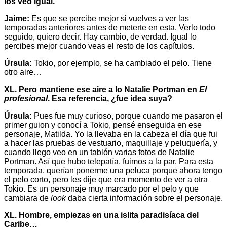
los veo igual.
Jaime:
Es que se percibe mejor si vuelves a ver las
temporadas anteriores antes de meterte en esta. Verlo todo
seguido, quiero decir. Hay cambio, de verdad. Igual lo
percibes mejor cuando veas el resto de los capítulos.
Úrsula:
Tokio, por ejemplo, se ha cambiado el pelo. Tiene
otro aire…
XL. Pero mantiene ese aire a lo Natalie Portman en
El
profesional
. Esa referencia, ¿fue idea suya?
Úrsula:
Pues fue muy curioso, porque cuando me pasaron el
primer guion y conocí a Tokio, pensé enseguida en ese
personaje, Matilda. Yo la llevaba en la cabeza el día que fui
a hacer las pruebas de vestuario, maquillaje y peluquería, y
cuando llego veo en un tablón varias fotos de Natalie
Portman. Así que hubo telepatía, fuimos a la par. Para esta
temporada, querían ponerme una peluca porque ahora tengo
el pelo corto, pero les dije que era momento de ver a otra
Tokio. Es un personaje muy marcado por el pelo y que
cambiara de
look
daba cierta información sobre el personaje.
XL. Hombre, empiezas en una islita paradisíaca del
Caribe…