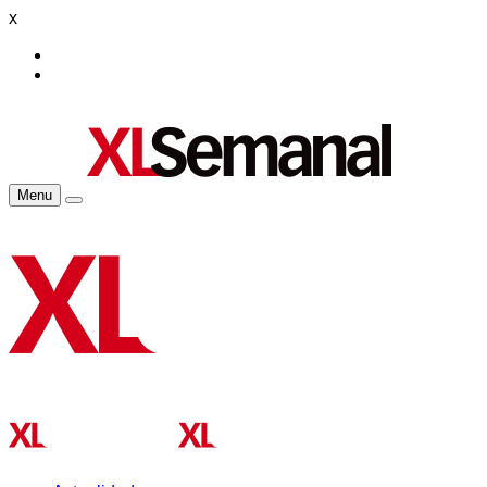
x
Menu