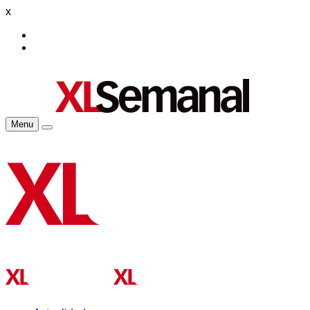
x
Menu