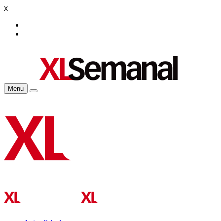
x
Menu